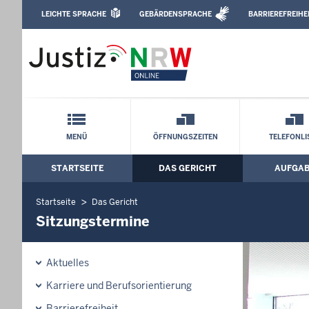
Direkt zum Inhalt
LEICHTE SPRACHE
GEBÄRDENSPRACHE
BARRIEREFREIHE
Leichte Sprache, Gebärdensprachenvideo u
Amtsgericht Langenfeld: Sitzungstermi
Schnellnavigation mit Volltext-Suche
MENÜ
ÖFFNUNGSZEITEN
TELEFONLI
STARTSEITE
DAS GERICHT
AUFGA
Hauptmenü: Hauptnavigation
Startseite
Das Gericht
Sitzungstermine
Aktuelles
Karriere und Berufsorientierung
Barrierefreiheit