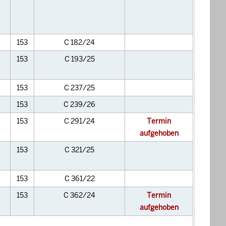
153
C 182/24
153
C 193/25
153
C 237/25
153
C 239/26
153
C 291/24
Termin
aufgehoben
153
C 321/25
153
C 361/22
153
C 362/24
Termin
aufgehoben