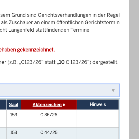
esem Grund sind Gerichtsverhandlungen in der Regel
it als Zuschauer an einem öffentlichen Gerichtstermin
icht Langenfeld stattfindenden Termine.
gehoben gekennzeichnet.
 (z.B. „C123/26” statt „
10
C 123/26”) dargestellt.
Saal
Aktenzeichen
Hinweis
153
C 36/26
153
C 44/25