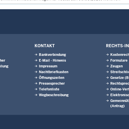
KONTAKT
RECHTS-I
Bankverbindung
Kostenrech
eher
E-Mail - Hinweis
Formulare
ilung
Impressum
Zeugen
Nachtbriefkasten
Streitschl
Öffnungszeiten
Gesetze (
Pressesprecher
Rechtspre
Telefonliste
Online-Ver
Wegbeschreibung
Elektronis
Gemeinnütz
(Antrag)