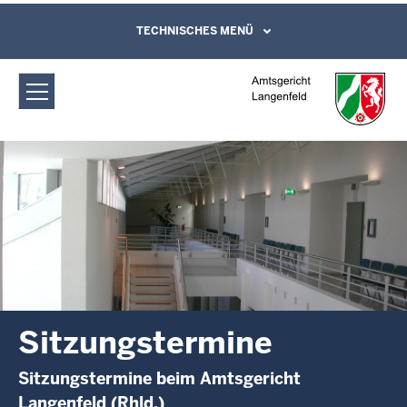
Direkt zum Inhalt
Amtsgericht Langenfeld:
TECHNISCHES MENÜ
Leichte Sprache, Gebärdensprachenvideo
und Kontaktformular
Sitzungstermine
Sitzungstermine
Sitzungstermine beim Amtsgericht
Langenfeld (Rhld.)