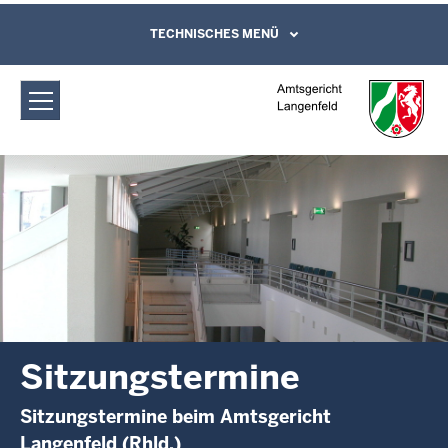
Direkt zum Inhalt
Amtsgericht Langenfeld:
TECHNISCHES MENÜ
Leichte Sprache, Gebärdensprachenvideo
und Kontaktformular
Sitzungstermine
Sitzungstermine
Sitzungstermine beim Amtsgericht
Langenfeld (Rhld.)