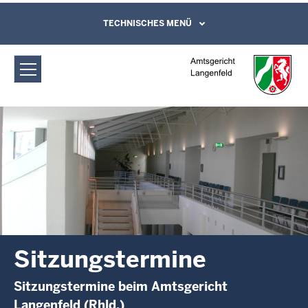
Direkt zum Inhalt
Amtsgericht Langenfeld:
TECHNISCHES MENÜ
Leichte Sprache, Gebärdensprachenvideo
und Kontaktformular
Sitzungstermine
Sitzungstermine
Sitzungstermine beim Amtsgericht
Langenfeld (Rhld.)