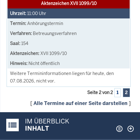
Aktenzeichen XVII 1099/10
11:00
Uhr
Anhörungstermin
Betreuungsverfahren
154
XVII 1099/10
Nicht öffentlich
Weitere Termininformationen liegen für heute, den
07.08.2026, nicht vor.
Seite 2 von 2
1
2
[
Alle Termine auf einer Seite darstellen
]
IM ÜBERBLICK
Justiz-Portal im Überblick:
INHALT