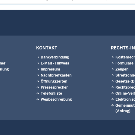
KONTAKT
RECHTS-I
Bankverbindung
Kostenrech
eher
E-Mail - Hinweis
Formulare
ilung
Impressum
Zeugen
Nachtbriefkasten
Streitschl
Öffnungszeiten
Gesetze (
Pressesprecher
Rechtspre
Telefonliste
Online-Ver
Wegbeschreibung
Elektronis
Gemeinnütz
(Antrag)