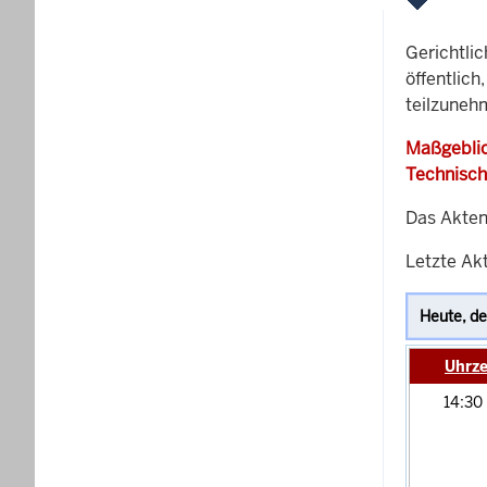
Gerichtli
öffentlich
teilzuneh
Maßgeblic
Technisch
Das Akten
Letzte Ak
Uhrze
14:30