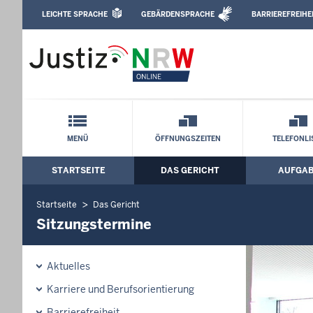
Direkt zum Inhalt
LEICHTE SPRACHE
GEBÄRDENSPRACHE
BARRIEREFREIHE
Leichte Sprache, Gebärdensprachenvideo u
Amtsgericht Langenfeld: Sitzungstermi
Schnellnavigation mit Volltext-Suche
MENÜ
ÖFFNUNGSZEITEN
TELEFONLI
STARTSEITE
DAS GERICHT
AUFGA
Hauptmenü: Hauptnavigation
Startseite
Das Gericht
Sitzungstermine
Aktuelles
Karriere und Berufsorientierung
Barrierefreiheit