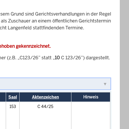
esem Grund sind Gerichtsverhandlungen in der Regel
it als Zuschauer an einem öffentlichen Gerichtstermin
icht Langenfeld stattfindenden Termine.
gehoben gekennzeichnet.
 (z.B. „C123/26” statt „
10
C 123/26”) dargestellt.
Saal
Aktenzeichen
Hinweis
153
C 44/25