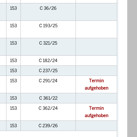
153
C 36/26
153
C 193/25
153
C 321/25
153
C 182/24
153
C 237/25
153
C 291/24
Termin
aufgehoben
153
C 361/22
153
C 362/24
Termin
aufgehoben
153
C 239/26