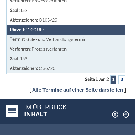
Prozessverfahren
152
C 105/26
11:30
Uhr
Güte- und Verhandlungstermin
Prozessverfahren
153
C 36/26
Seite 1 von 2
1
2
[
Alle Termine auf einer Seite darstellen
]
IM ÜBERBLICK
Justiz-Portal im Überblick:
INHALT