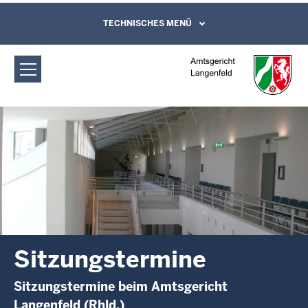
Direkt zum Inhalt
Amtsgericht Langenfeld:
TECHNISCHES MENÜ
Leichte Sprache, Gebärdensprachenvideo
und Kontaktformular
Sitzungstermine
Sitzungstermine
Sitzungstermine beim Amtsgericht
Langenfeld (Rhld.)