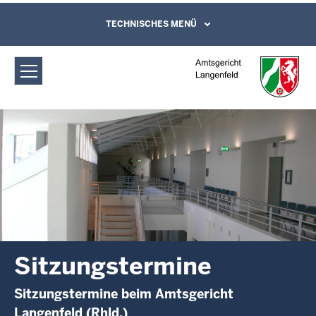
Direkt zum Inhalt
Amtsgericht Langenfeld:
TECHNISCHES MENÜ
Leichte Sprache, Gebärdensprachenvideo
und Kontaktformular
Sitzungstermine
Sitzungstermine
Sitzungstermine beim Amtsgericht
Langenfeld (Rhld.)