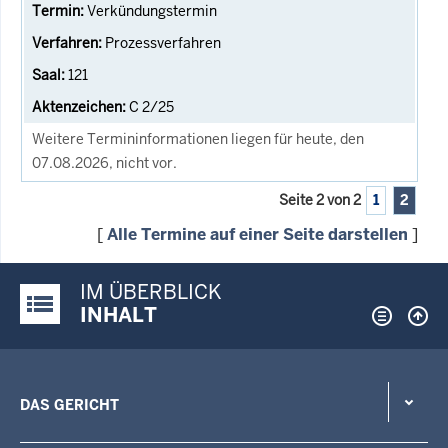
Verkündungstermin
Prozessverfahren
121
C 2/25
Weitere Termininformationen liegen für heute, den
07.08.2026, nicht vor.
Seite 2 von 2
1
2
[
Alle Termine auf einer Seite darstellen
]
IM ÜBERBLICK
Justiz-Portal im Überblick:
INHALT
DAS GERICHT