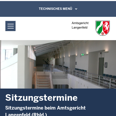
Direkt zum Inhalt
Amtsgericht Langenfeld:
TECHNISCHES MENÜ
Leichte Sprache, Gebärdensprachenvideo
und Kontaktformular
Sitzungstermine
Sitzungstermine
Sitzungstermine beim Amtsgericht
Langenfeld (Rhld.)