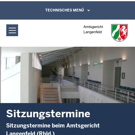
Direkt zum Inhalt
Amtsgericht Langenfeld:
TECHNISCHES MENÜ
Leichte Sprache, Gebärdensprachenvideo
und Kontaktformular
Sitzungstermine
Sitzungstermine
Sitzungstermine beim Amtsgericht
Langenfeld (Rhld.)