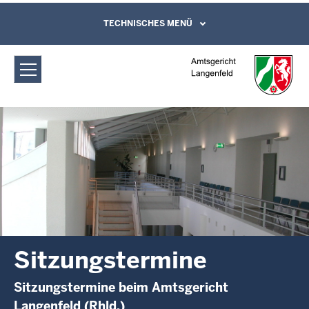
Direkt zum Inhalt
Amtsgericht Langenfeld:
TECHNISCHES MENÜ
Leichte Sprache, Gebärdensprachenvideo
und Kontaktformular
Sitzungstermine
Sitzungstermine
Sitzungstermine beim Amtsgericht
Langenfeld (Rhld.)