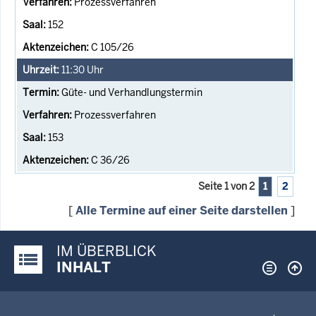
Prozessverfahren
152
C 105/26
11:30
Uhr
Güte- und Verhandlungstermin
Prozessverfahren
153
C 36/26
Seite 1 von 2
1
2
[
Alle Termine auf einer Seite darstellen
]
IM ÜBERBLICK
Justiz-Portal im Überblick:
INHALT