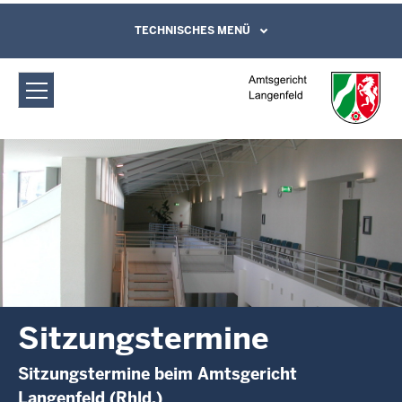
Direkt zum Inhalt
Amtsgericht Langenfeld:
TECHNISCHES MENÜ
Leichte Sprache, Gebärdensprachenvideo
und Kontaktformular
Sitzungstermine
Sitzungstermine
Sitzungstermine beim Amtsgericht
Langenfeld (Rhld.)