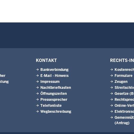
KONTAKT
RECHTS-I
Bankverbindung
Kostenrech
eher
E-Mail - Hinweis
Formulare
ilung
Impressum
Zeugen
Nachtbriefkasten
Streitschl
Öffnungszeiten
Gesetze (
Pressesprecher
Rechtspre
Telefonliste
Online-Ver
Wegbeschreibung
Elektronis
Gemeinnütz
(Antrag)