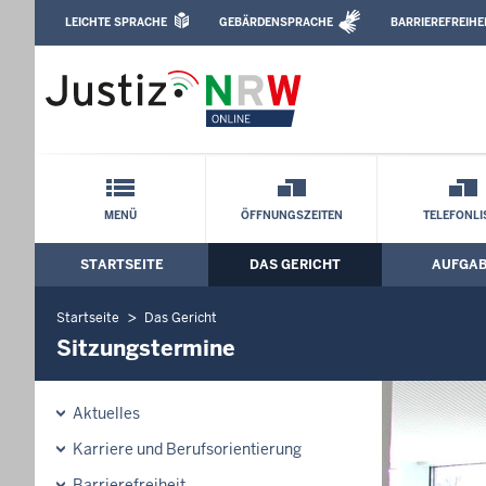
Direkt zum Inhalt
LEICHTE SPRACHE
GEBÄRDENSPRACHE
BARRIEREFREIHE
Leichte Sprache, Gebärdensprachenvideo u
Amtsgericht Langenfeld: Sitzungstermi
Schnellnavigation mit Volltext-Suche
MENÜ
ÖFFNUNGSZEITEN
TELEFONLI
STARTSEITE
DAS GERICHT
AUFGA
Hauptmenü: Hauptnavigation
Startseite
Das Gericht
Sitzungstermine
Aktuelles
Karriere und Berufsorientierung
Barrierefreiheit