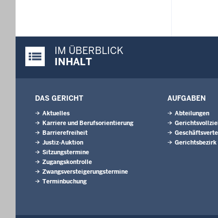
IM ÜBERBLICK
Justiz-Portal im Überblick:
INHALT
DAS GERICHT
AUFGABEN
Aktuelles
Abteilungen
Karriere und Berufsorientierung
Gerichtsvollzi
Barrierefreiheit
Geschäftsverte
Justiz-Auktion
Gerichtsbezirk
Sitzungstermine
Zugangskontrolle
Zwangsversteigerungstermine
Terminbuchung