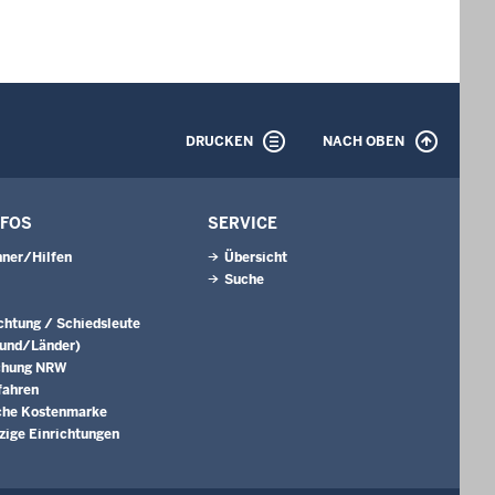
DRUCKEN
NACH OBEN
NFOS
SERVICE
ner/Hilfen
Übersicht
Suche
ichtung / Schiedsleute
Bund/Länder)
chung NRW
fahren
che Kostenmarke
ige Einrichtungen