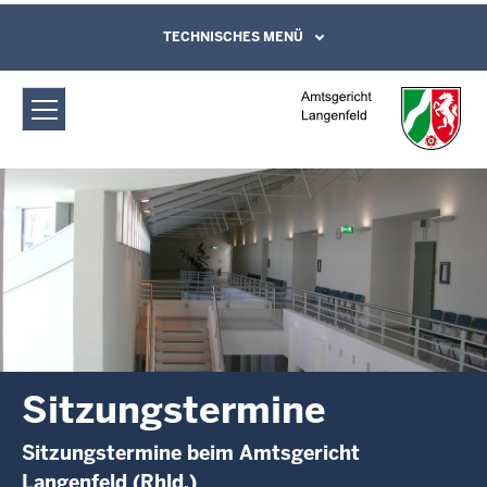
Direkt zum Inhalt
Amtsgericht Langenfeld:
TECHNISCHES MENÜ
Leichte Sprache, Gebärdensprachenvideo
und Kontaktformular
Sitzungstermine
Sitzungstermine
Sitzungstermine beim Amtsgericht
Langenfeld (Rhld.)