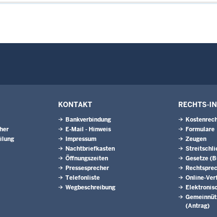
KONTAKT
RECHTS-I
Bankverbindung
Kostenrech
eher
E-Mail - Hinweis
Formulare
ilung
Impressum
Zeugen
Nachtbriefkasten
Streitschl
Öffnungszeiten
Gesetze (
Pressesprecher
Rechtspre
Telefonliste
Online-Ver
Wegbeschreibung
Elektronis
Gemeinnütz
(Antrag)