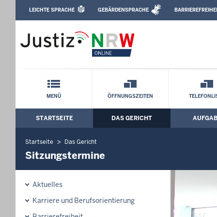
Direkt zum Inhalt
LEICHTE SPRACHE
GEBÄRDENSPRACHE
BARRIEREFREIHE
Leichte Sprache, Gebärdensprachenvideo u
Amtsgericht Langenfeld: Sitzungstermi
Schnellnavigation mit Volltext-Suche
MENÜ
ÖFFNUNGSZEITEN
TELEFONLI
STARTSEITE
DAS GERICHT
AUFGA
Hauptmenü: Hauptnavigation
Startseite
Das Gericht
Sitzungstermine
Aktuelles
Karriere und Berufsorientierung
Barrierefreiheit