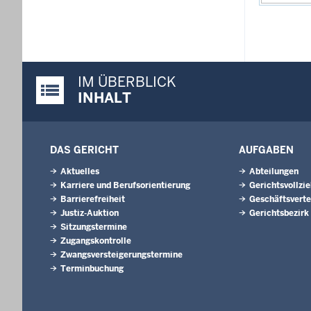
IM ÜBERBLICK
Justiz-Portal im Überblick:
INHALT
DAS GERICHT
AUFGABEN
Aktuelles
Abteilungen
Karriere und Berufsorientierung
Gerichtsvollzi
Barrierefreiheit
Geschäftsverte
Justiz-Auktion
Gerichtsbezirk
Sitzungstermine
Zugangskontrolle
Zwangsversteigerungstermine
Terminbuchung