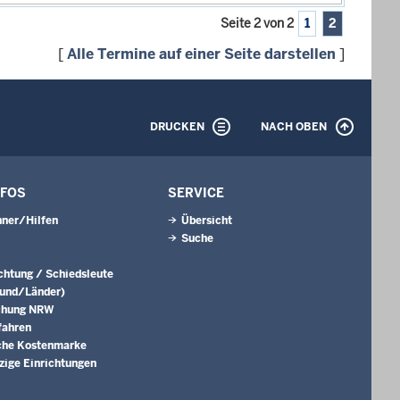
Seite 2 von 2
1
2
[
Alle Termine auf einer Seite darstellen
]
DRUCKEN
NACH OBEN
NFOS
SERVICE
ner/Hilfen
Übersicht
Suche
ichtung / Schiedsleute
Bund/Länder)
chung NRW
fahren
che Kostenmarke
ige Einrichtungen