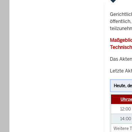
Gerichtli
öffentlich
teilzuneh
Maßgeblic
Technisch
Das Akten
Letzte Akt
Uhrze
12:00
14:00
Weitere T