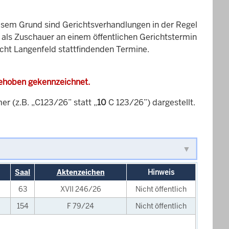
esem Grund sind Gerichtsverhandlungen in der Regel
it als Zuschauer an einem öffentlichen Gerichtstermin
icht Langenfeld stattfindenden Termine.
gehoben gekennzeichnet.
 (z.B. „C123/26” statt „
10
C 123/26”) dargestellt.
Saal
Aktenzeichen
Hinweis
63
XVII 246/26
Nicht öffentlich
154
F 79/24
Nicht öffentlich