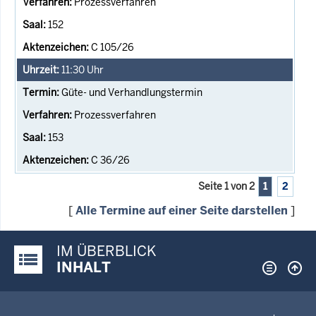
Prozessverfahren
152
C 105/26
11:30
Uhr
Güte- und Verhandlungstermin
Prozessverfahren
153
C 36/26
Seite 1 von 2
1
2
[
Alle Termine auf einer Seite darstellen
]
IM ÜBERBLICK
Justiz-Portal im Überblick:
INHALT