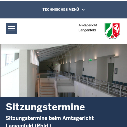
Direkt zum Inhalt
Amtsgericht Langenfeld:
TECHNISCHES MENÜ
Leichte Sprache, Gebärdensprachenvideo
und Kontaktformular
Sitzungstermine
Sitzungstermine
Sitzungstermine beim Amtsgericht
Langenfeld (Rhld.)