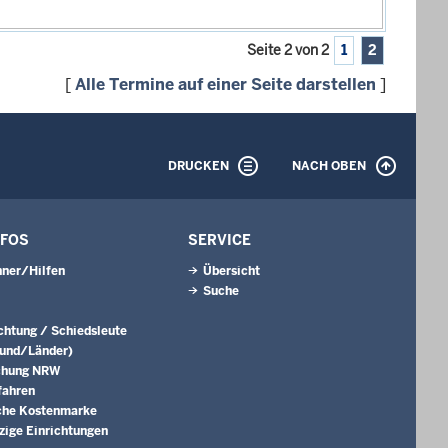
Seite 2 von 2
1
2
[
Alle Termine auf einer Seite darstellen
]
DRUCKEN
NACH OBEN
NFOS
SERVICE
ner/Hilfen
Übersicht
Suche
ichtung / Schiedsleute
Bund/Länder)
chung NRW
fahren
che Kostenmarke
ige Einrichtungen