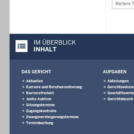
Weitere T
IM ÜBERBLICK
Justiz-Portal im Überblick:
INHALT
DAS GERICHT
AUFGABEN
Aktuelles
Abteilungen
Karriere und Berufsorientierung
Gerichtsvollzi
Barrierefreiheit
Geschäftsverte
Justiz-Auktion
Gerichtsbezirk
Sitzungstermine
Zugangskontrolle
Zwangsversteigerungstermine
Terminbuchung