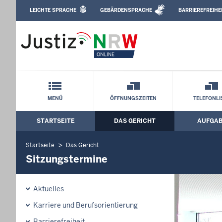
Direkt zum Inhalt
LEICHTE SPRACHE
GEBÄRDENSPRACHE
BARRIEREFREIHE
Leichte Sprache, Gebärdensprachenvideo u
Amtsgericht Langenfeld: Sitzungstermi
Schnellnavigation mit Volltext-Suche
MENÜ
ÖFFNUNGSZEITEN
TELEFONLI
STARTSEITE
DAS GERICHT
AUFGA
Hauptmenü: Hauptnavigation
Startseite
Das Gericht
Sitzungstermine
Aktuelles
Karriere und Berufsorientierung
Barrierefreiheit