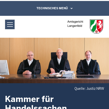
Direkt zum Inhalt
Amtsgericht Langenfeld: Kammer für
TECHNISCHES MENÜ
Leichte Sprache, Gebärdensprachenvideo
und Kontaktformular
Handelssachen
Quelle: Justiz NRW
Kammer für
Handelssachen