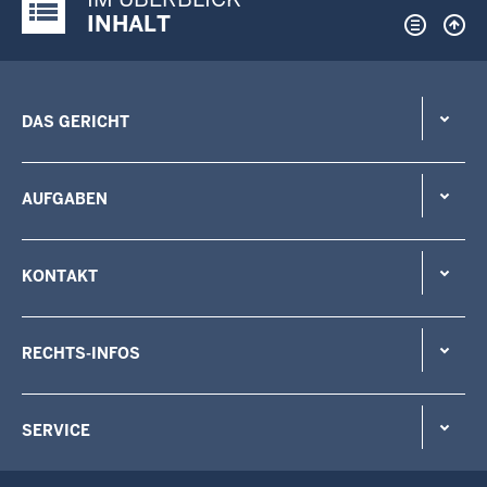
Justiz-Portal im Überblick:
INHALT
DAS GERICHT
AUFGABEN
KONTAKT
RECHTS-INFOS
SERVICE